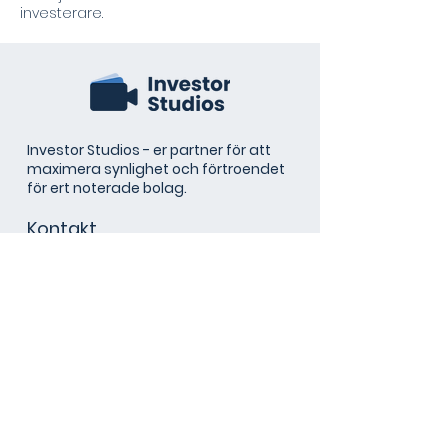
investerare.
Investor Studios - er partner för att
maximera synlighet och förtroendet
för ert noterade bolag.
Kontakt
Epost:
kontakt@investorstudios.se
Telefon:
+46 (0)70 626 30 50
Postadress
Investor Studios Stockholm AB
Sveavägen 9
111 57 Stockholm
Besöksadress
Sveavägen 9, 7 tr